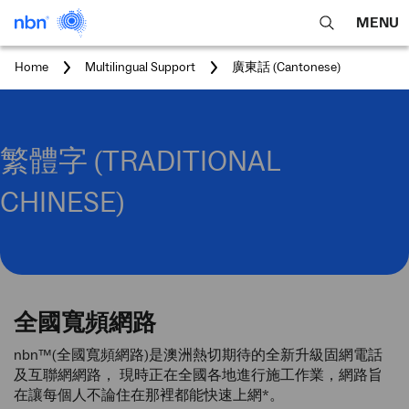
MENU
open
Expa
search
main
You
Home
Multilingual Support
廣東話 (Cantonese)
feature
navig
are
here:
men
繁體字 (TRADITIONAL
CHINESE)
全國寬頻網路
nbn™(全國寬頻網路)是澳洲熱切期待的全新升級固網電話
及互聯網網路， 現時正在全國各地進行施工作業，網路旨
在讓每個人不論住在那裡都能快速上網*。