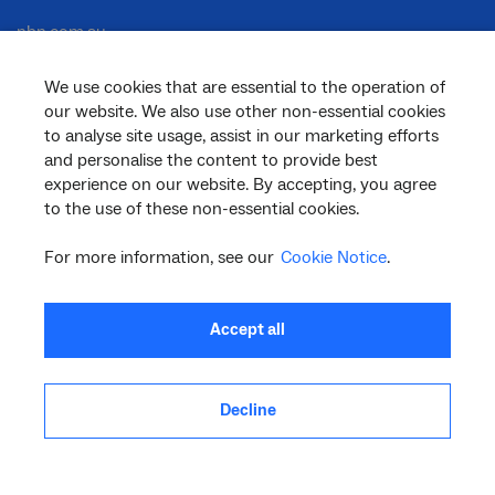
nbn.com.au
We use cookies that are essential to the operation of
our website. We also use other non-essential cookies
Corporate
to analyse site usage, assist in our marketing efforts
and personalise the content to provide best
experience on our website. By accepting, you agree
to the use of these non-essential cookies.
General
For more information, see our
Cookie Notice
.
Support
Accept all
Decline
facebook
twitter
youtube
linkedin
instagram
© 2026 nbn co ltd. ‘nbn’, ‘Sky Muster’, ‘business nbn’ and nbn logos are trade
marks or registered trade marks of nbn co ltd | ABN 86 136 533 741